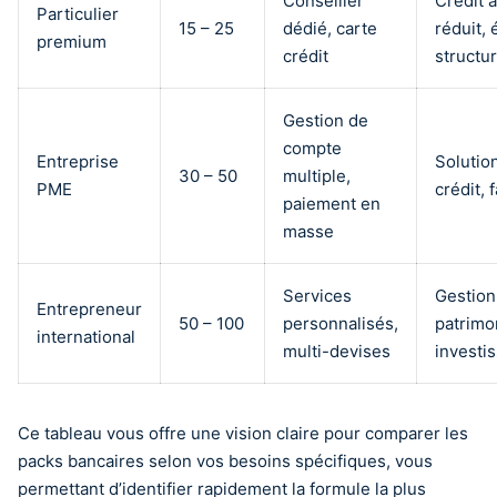
Conseiller
Crédit à
Particulier
15 – 25
dédié, carte
réduit,
premium
crédit
structu
Gestion de
compte
Entreprise
Solutio
30 – 50
multiple,
PME
crédit, 
paiement en
masse
Services
Gestion
Entrepreneur
50 – 100
personnalisés,
patrimo
international
multi-devises
investi
Ce tableau vous offre une vision claire pour comparer les
packs bancaires selon vos besoins spécifiques, vous
permettant d’identifier rapidement la formule la plus