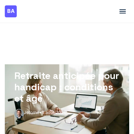
DERNIER ARTICLE PUBLIÉ
Retraite anticipée pour
handicap : conditions
et âge
Jerome
•
8 août 2026