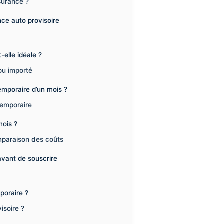
surance ?
nce auto provisoire
-elle idéale ?
ou importé
emporaire d’un mois ?
temporaire
mois ?
mparaison des coûts
avant de souscrire
poraire ?
isoire ?