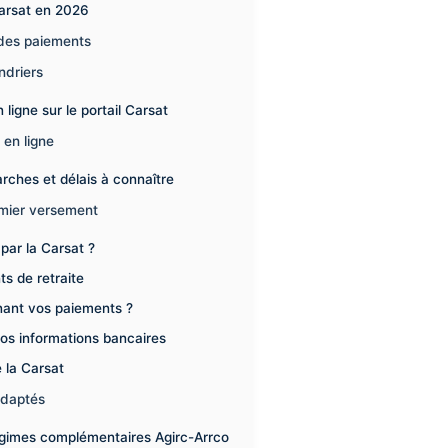
Carsat en 2026
é des paiements
ndriers
ligne sur le portail Carsat
 en ligne
rches et délais à connaître
remier versement
par la Carsat ?
s de retraite
rnant vos paiements ?
vos informations bancaires
 la Carsat
adaptés
égimes complémentaires Agirc-Arrco