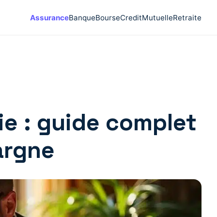
Assurance
Banque
Bourse
Credit
Mutuelle
Retraite
e : guide complet
argne