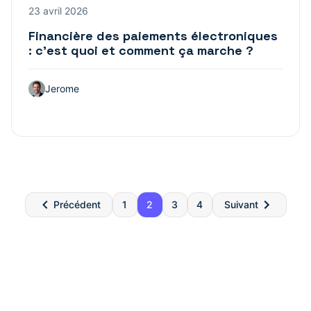
23 avril 2026
Financière des paiements électroniques
: c’est quoi et comment ça marche ?
Jerome
Pagination
Précédent
1
2
3
4
Suivant
des
publications